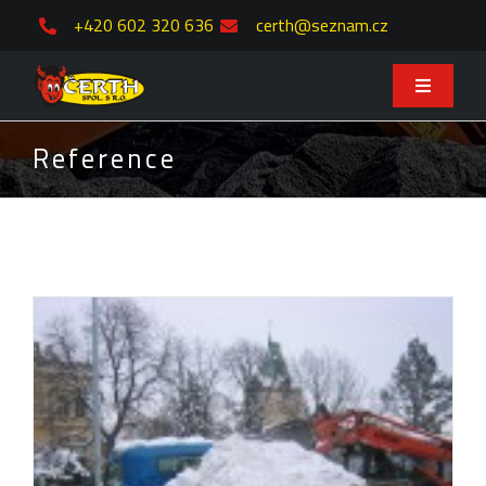
Skip
+420 602 320 636
certh@seznam.cz
to
content
Toggle
Navigati
Domů
Reference
Služby
Písky – štěrky
Zemina – kůra
Solitérni kameny- valouny