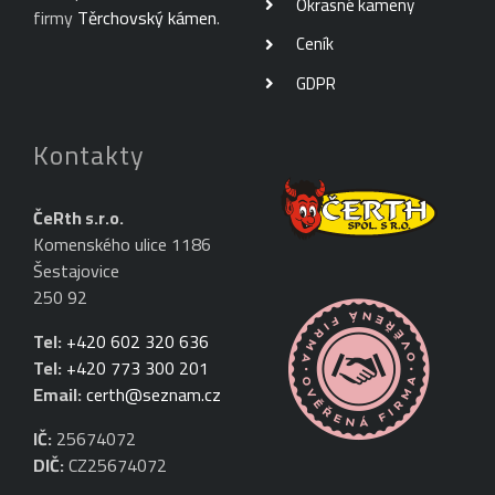
Okrasné kameny
firmy
Těrchovský kámen
.
Ceník
GDPR
Kontakty
ČeRth s.r.o.
Komenského ulice 1186
Šestajovice
250 92
Tel:
+420 602 320 636
Tel:
+420 773 300 201
Email:
certh@seznam.cz
IČ:
25674072
DIČ:
CZ25674072